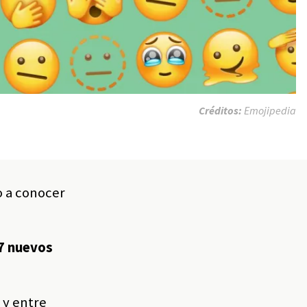
Créditos:
Emojipedia
o a conocer
37 nuevos
 y entre