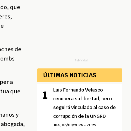
rado, que
eres,
de
noches de
 Combs
Publicidad
ÚLTIMAS NOTICIAS
 pena
Luis Fernando Velasco
etua que
recupera su libertad, pero
seguirá vinculado al caso de
 manos y
corrupción de la UNGRD
u abogada,
Jue, 06/08/2026 - 21:25