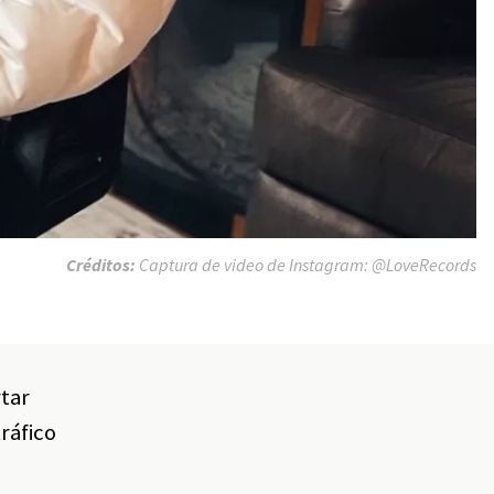
Créditos:
Captura de video de Instagram: @LoveRecords
tar
ráfico