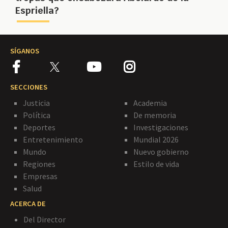
Espriella?
SÍGANOS
SECCIONES
Justicia
Academia
Política
De memoria
Deportes
Investigaciones
Entretenimiento
Mundial 2026
Mundo
Nuevo gobierno
Regiones
Estilo de vida
Empresas
Salud
ACERCA DE
Del Director