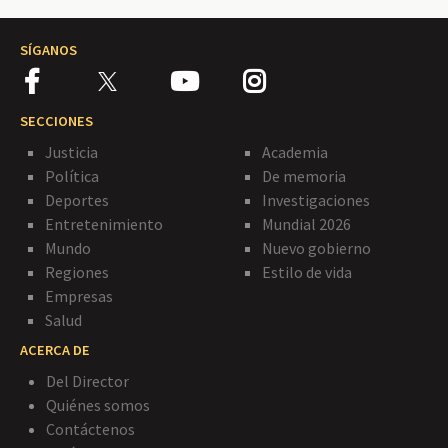
SÍGANOS
SECCIONES
Justicia
Academia
Política
De memoria
Deportes
Investigaciones
Entretenimiento
Mundial 2026
Mundo
Nuevo gobierno
Regiones
Estilo de vida
Empresas
Salud
ACERCA DE
Del Director
Quiénes somos
Contáctenos