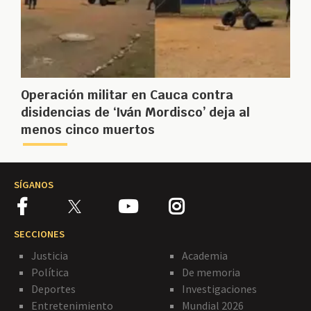
Operación militar en Cauca contra
disidencias de ‘Iván Mordisco’ deja al
menos cinco muertos
SÍGANOS
SECCIONES
Justicia
Academia
Política
De memoria
Deportes
Investigaciones
Entretenimiento
Mundial 2026