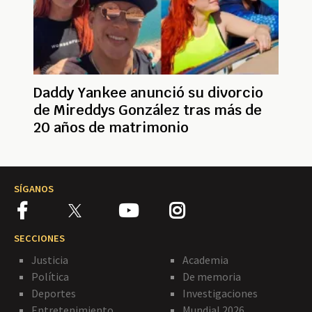
Daddy Yankee anunció su divorcio
de Mireddys González tras más de
20 años de matrimonio
SÍGANOS
SECCIONES
Justicia
Academia
Política
De memoria
Deportes
Investigaciones
Entretenimiento
Mundial 2026