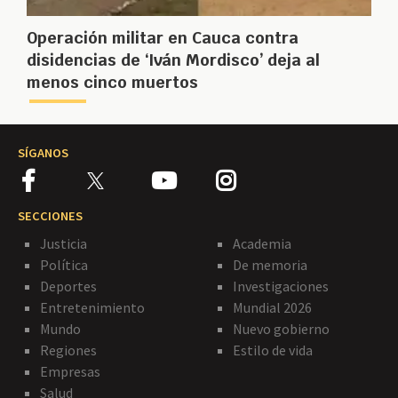
Operación militar en Cauca contra
disidencias de ‘Iván Mordisco’ deja al
menos cinco muertos
SÍGANOS
SECCIONES
Justicia
Academia
Política
De memoria
Deportes
Investigaciones
Entretenimiento
Mundial 2026
Mundo
Nuevo gobierno
Regiones
Estilo de vida
Empresas
Salud