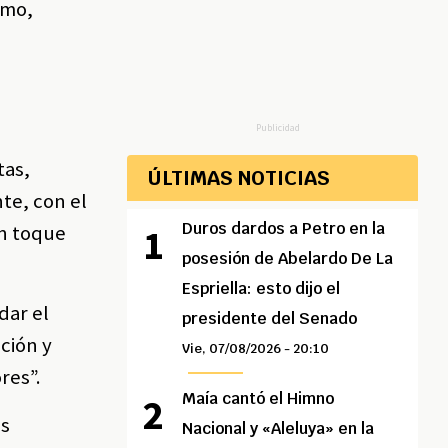
amo,
Publicidad
tas,
ÚLTIMAS NOTICIAS
te, con el
Duros dardos a Petro en la
un toque
posesión de Abelardo De La
Espriella: esto dijo el
dar el
presidente del Senado
ción y
Vie, 07/08/2026 - 20:10
res”.
Maía cantó el Himno
as
Nacional y «Aleluya» en la