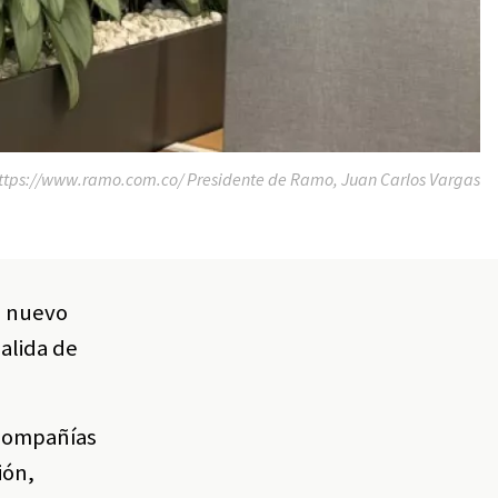
tps://www.ramo.com.co/ Presidente de Ramo, Juan Carlos Vargas
u nuevo
alida de
 compañías
ión,