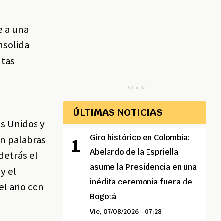
e a una
nsolida
utas
Publicidad
ÚLTIMAS NOTICIAS
os Unidos y
Giro histórico en Colombia:
En palabras
Abelardo de la Espriella
detrás el
asume la Presidencia en una
y el
inédita ceremonia fuera de
el año con
Bogotá
Vie, 07/08/2026 - 07:28