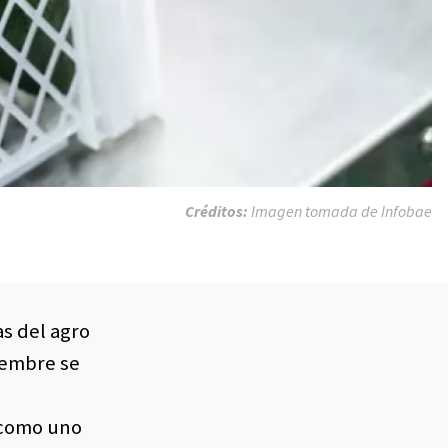
Créditos:
Imagen tomada de Infobae
s del agro
tiembre se
n
n como uno