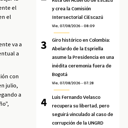
Ruta del Acuerdo de Escazú
ente el
y crea la Comisión
en el
Intersectorial CiEscazú
Vie, 07/08/2026 - 08:09
Giro histórico en Colombia:
ente va a
Abelardo de la Espriella
entual a
asume la Presidencia en una
inédita ceremonia fuera de
Bogotá
ción con
Vie, 07/08/2026 - 07:28
n julio,
legando a
Luis Fernando Velasco
ño”,
recupera su libertad, pero
seguirá vinculado al caso de
corrupción de la UNGRD