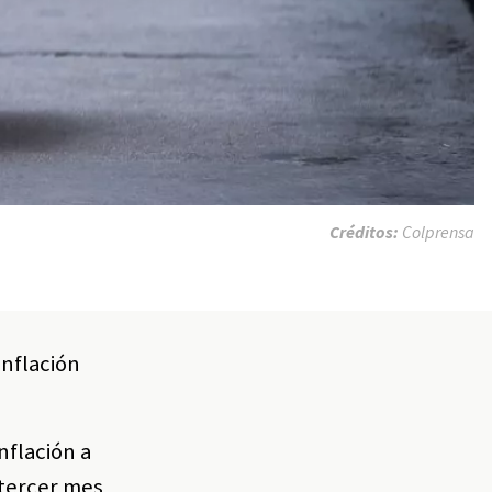
Créditos:
Colprensa
inflación
nflación a
 tercer mes