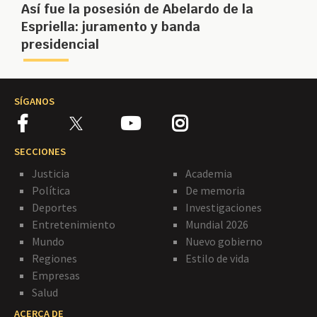
Así fue la posesión de Abelardo de la
Espriella: juramento y banda
presidencial
SÍGANOS
SECCIONES
Justicia
Academia
Política
De memoria
Deportes
Investigaciones
Entretenimiento
Mundial 2026
Mundo
Nuevo gobierno
Regiones
Estilo de vida
Empresas
Salud
ACERCA DE