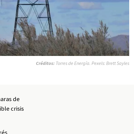
Créditos:
Torres de Energía. Pexels: Brett Sayles
maras de
le crisis
rés