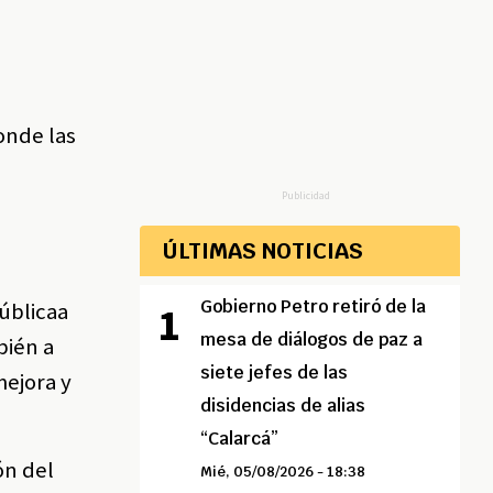
s
onde las
Publicidad
ÚLTIMAS NOTICIAS
Gobierno Petro retiró de la
Públicaa
mesa de diálogos de paz a
bién a
siete jefes de las
mejora y
disidencias de alias
“Calarcá”
ón del
Mié, 05/08/2026 - 18:38