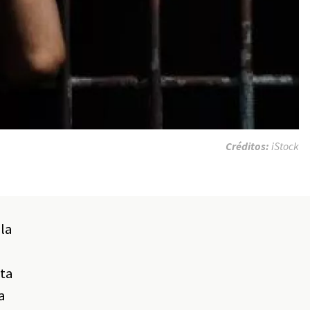
Créditos:
iStock
 la
nta
a