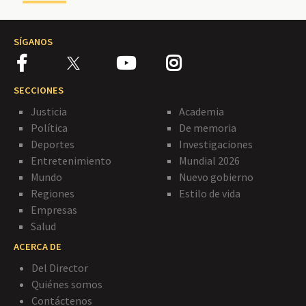
SÍGANOS
SECCIONES
Justicia
Academia
Política
De memoria
Deportes
Investigaciones
Entretenimiento
Mundial 2026
Mundo
Nuevo gobierno
Regiones
Estilo de vida
Empresas
Salud
ACERCA DE
Del Director
Quiénes somos
Contáctenos