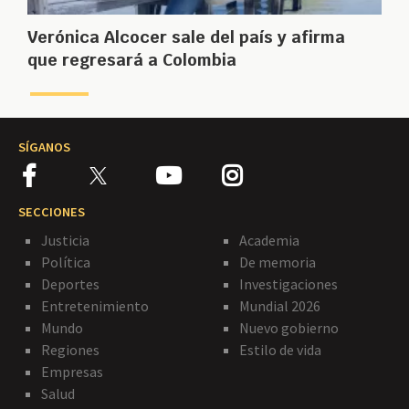
Verónica Alcocer sale del país y afirma
que regresará a Colombia
SÍGANOS
SECCIONES
Justicia
Academia
Política
De memoria
Deportes
Investigaciones
Entretenimiento
Mundial 2026
Mundo
Nuevo gobierno
Regiones
Estilo de vida
Empresas
Salud