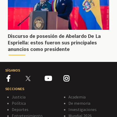
Discurso de posesión de Abelardo De La
Espriella: estos fueron sus principales
anuncios como presidente
SÍGANOS
SECCIONES
Justicia
Academia
Política
De memoria
Deportes
Investigaciones
Entretenimiento
Mundial 2026