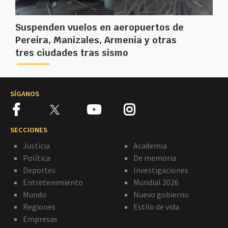
Suspenden vuelos en aeropuertos de
Pereira, Manizales, Armenia y otras
tres ciudades tras sismo
SÍGANOS
SECCIONES
Justicia
Academia
Política
De memoria
Deportes
Investigaciones
Entretenimiento
Mundial 2026
Mundo
Nuevo gobierno
Regiones
Estilo de vida
Empresas