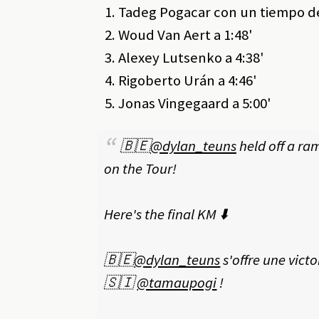
Tadeg Pogacar con un tiempo de 
Woud Van Aert a 1:48'
Alexey Lutsenko a 4:38'
Rigoberto Urán a 4:46'
Jonas Vingegaard a 5:00'
🇧🇪
@dylan_teuns
held off a r
on the Tour!
Here's the final KM ⬇️
🇧🇪
@dylan_teuns
s'offre une vict
🇸🇮
@tamaupogi
!