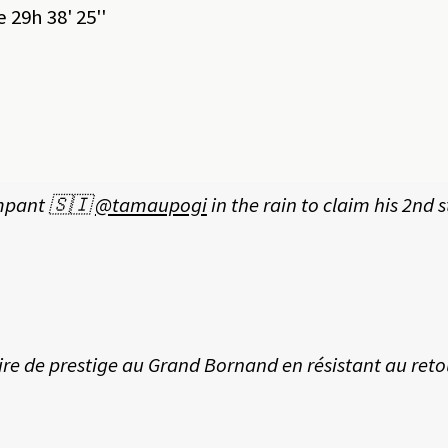
29h 38' 25''
ampant 🇸🇮
@tamaupogi
in the rain to claim his 2nd 
oire de prestige au Grand Bornand en résistant au reto