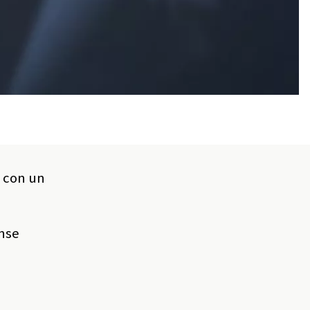
a con un
ense