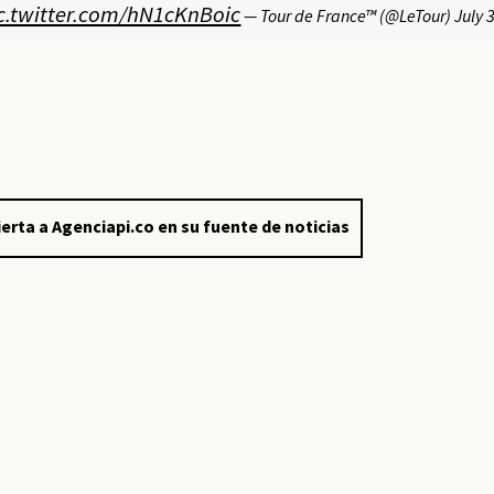
c.twitter.com/hN1cKnBoic
— Tour de France™ (@LeTour)
July 
erta a Agenciapi.co en su fuente de noticias