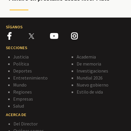
SÍGANOS
SECCIONES
Justicia
Academia
Política
De memoria
Deportes
Investigaciones
Entretenimiento
Mundial 2026
Mundo
Nuevo gobierno
Regiones
Estilo de vida
Empresas
Salud
ACERCA DE
Del Director
Quiénes somos