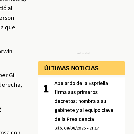
ió al
merson
ia que
arwin
Publicidad
ÚLTIMAS NOTICIAS
ber Gil
Abelardo de la Espriella
 derecha,
firma sus primeros
decretos: nombra a su
e
gabinete y al equipo clave
de la Presidencia
Sáb, 08/08/2026 - 21:17
rosa con