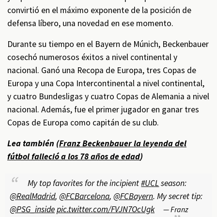
convirtió en el máximo exponente de la posición de
defensa líbero, una novedad en ese momento.
Durante su tiempo en el Bayern de Múnich, Beckenbauer
cosechó numerosos éxitos a nivel continental y
nacional. Ganó una Recopa de Europa, tres Copas de
Europa y una Copa Intercontinental a nivel continental,
y cuatro Bundesligas y cuatro Copas de Alemania a nivel
nacional. Además, fue el primer jugador en ganar tres
Copas de Europa como capitán de su club.
Lea también (
Franz Beckenbauer la leyenda del
fútbol falleció a los 78 años de edad
)
My top favorites for the incipient
#UCL
season:
@RealMadrid
,
@FCBarcelona
,
@FCBayern
. My secret tip:
@PSG_inside
pic.twitter.com/FVJN7OcUgk
— Franz