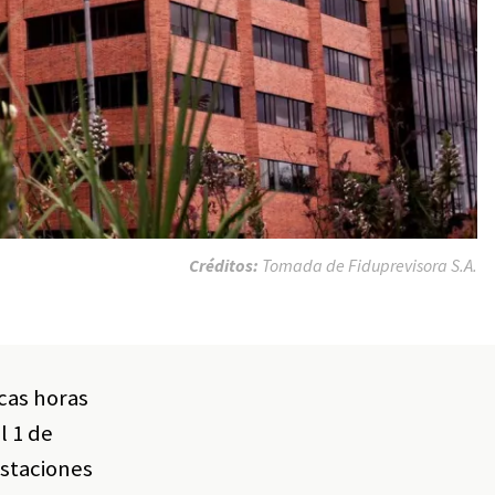
Créditos:
Tomada de Fiduprevisora S.A.
ocas horas
l 1 de
estaciones