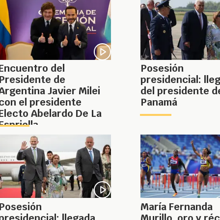
Encuentro del
Posesión
Presidente de
presidencial: lle
Argentina Javier Milei
del presidente d
con el presidente
Panamá
Electo Abelardo De La
Espriella
Posesión
María Fernanda
presidencial: llegada
Murillo, oro y ré