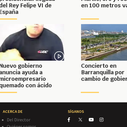
del Rey Felipe VI de
en 100 metros va
España
Nuevo gobierno
Concierto en
anuncia ayuda a
Barranquilla por
microempresario
cambio de gobie
quemado con ácido
ACERCA DE
SÍGANOS
Del Director
Quiénes somos