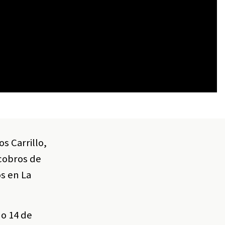
os Carrillo
,
 cobros de
s en La
do 14 de