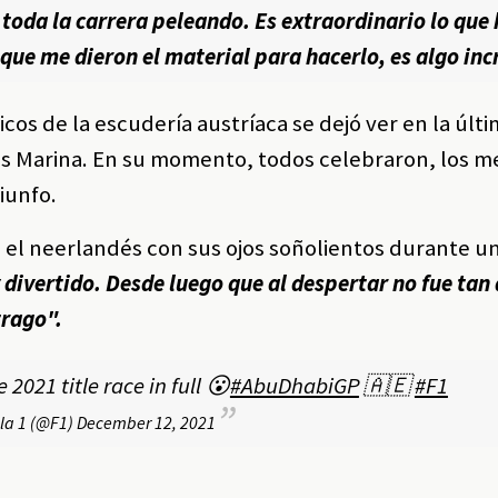
toda la carrera peleando. Es extraordinario lo que 
ue me dieron el material para hacerlo, es algo inc
icos de la escudería austríaca se dejó ver en la últ
 Yas Marina. En su momento, todos celebraron,
los m
riunfo.
o el neerlandés con sus ojos soñolientos durante u
divertido. Desde luego que al despertar no fue tan 
trago".
 2021 title race in full 😮
#AbuDhabiGP
🇦🇪
#F1
la 1 (@F1)
December 12, 2021