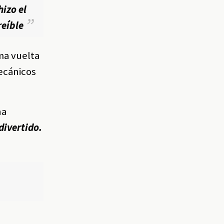
hizo el
reíble
ima vuelta
ecánicos
na
divertido.