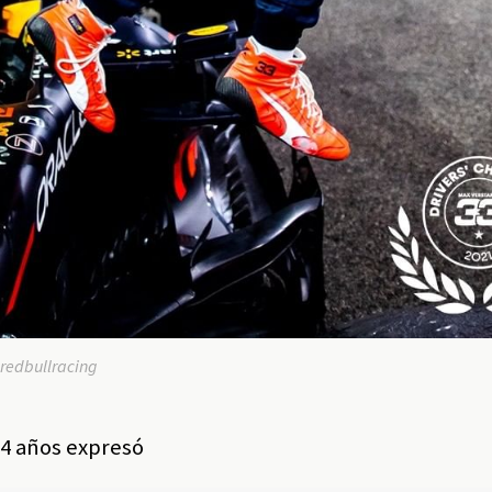
 redbullracing
 24 años expresó