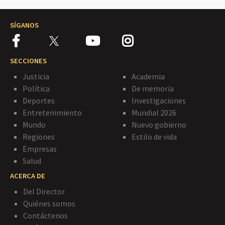
SÍGANOS
SECCIONES
Justicia
Academia
Política
De memoria
Deportes
Investigaciones
Entretenimiento
Mundial 2026
Mundo
Nuevo gobierno
Regiones
Estilo de vida
Empresas
Salud
ACERCA DE
Del Director
Quiénes somos
Contáctenos