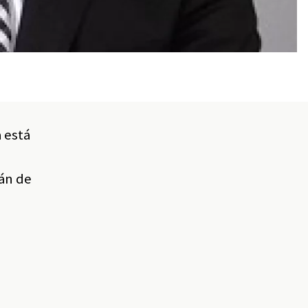
 está
tán de