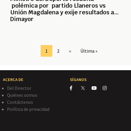
polémica por partido Llaneros vs
Unión Magdalena y exije resultados a
Dimayor
Page
1
Page
2
Siguiente
››
Última
Última »
página
página
ACERCA DE
SÍGANOS
Del Director
Quiénes somos
Contáctenos
Política de privacidad