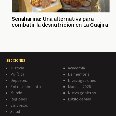
Senaharina: Una alternativa para
combatir la desnutrición en La Guajira
SECCIONES
Justicia
Academia
Política
De memoria
Deportes
Investigaciones
Entretenimiento
Mundial 2026
Mundo
Nuevo gobierno
Regiones
Estilo de vida
Empresas
Salud