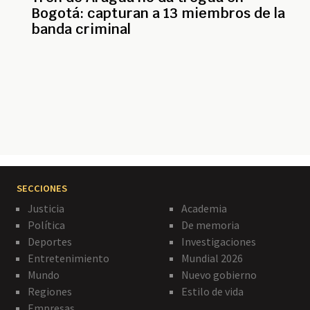
Bogotá: capturan a 13 miembros de la
banda criminal
Paginación
SECCIONES
Justicia
Academia
Política
De memoria
Deportes
Investigaciones
Entretenimiento
Mundial 2026
Mundo
Nuevo gobierno
Regiones
Estilo de vida
Empresas