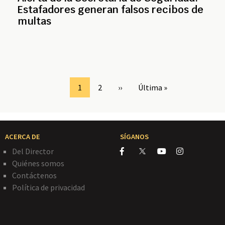
Estafadores generan falsos recibos de
multas
Page
1
Page
2
Siguiente
››
Última
Última »
página
página
ACERCA DE
SÍGANOS
Del Director
Quiénes somos
Contáctenos
Política de privacidad