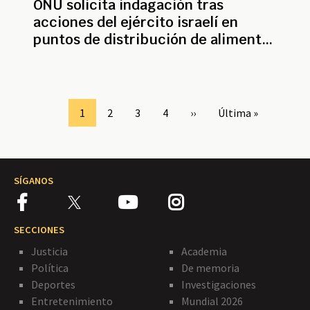
ONU solicita indagación tras
acciones del ejército israelí en
puntos de distribución de alimentos
en Gaza
Paginación
Page
1
Page
2
Page
3
Page
4
Siguiente
››
Última
Última »
página
página
SÍGANOS
SECCIONES
Justicia
Academia
Política
De memoria
Deportes
Investigaciones
Entretenimiento
Mundial 2026