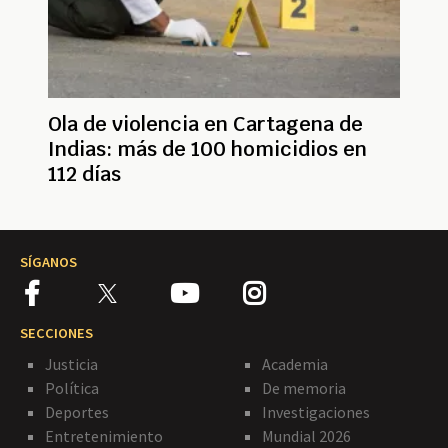
Ola de violencia en Cartagena de
Indias: más de 100 homicidios en
112 días
SÍGANOS
SECCIONES
Justicia
Academia
Política
De memoria
Deportes
Investigaciones
Entretenimiento
Mundial 2026