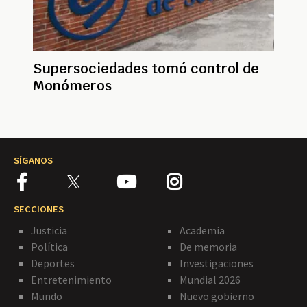
Supersociedades tomó control de
Monómeros
SÍGANOS
SECCIONES
Justicia
Academia
Política
De memoria
Deportes
Investigaciones
Entretenimiento
Mundial 2026
Mundo
Nuevo gobierno