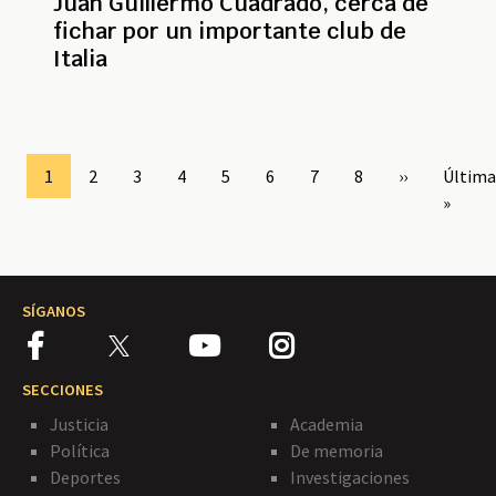
Juan Guillermo Cuadrado, cerca de
fichar por un importante club de
Italia
Paginación
Page
1
Page
2
Page
3
Page
4
Page
5
Page
6
Page
7
Page
8
Siguiente
››
Última
Última
página
página
»
SÍGANOS
SECCIONES
Justicia
Academia
Política
De memoria
Deportes
Investigaciones