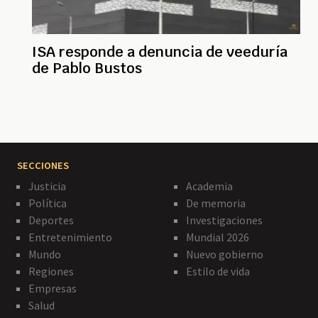
ISA responde a denuncia de veeduría
de Pablo Bustos
SECCIONES
Justicia
Academia
Política
De memoria
Deportes
Investigaciones
Entretenimiento
Mundial 2026
Mundo
Nuevo gobierno
Regiones
Estilo de vida
Empresas
Salud