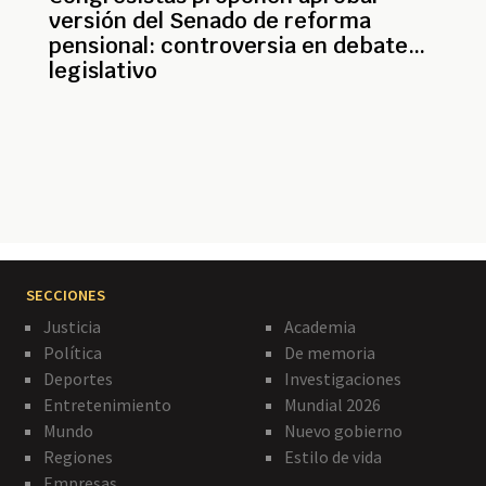
versión del Senado de reforma
pensional: controversia en debate
legislativo
Paginación
SECCIONES
Justicia
Academia
Política
De memoria
Deportes
Investigaciones
Entretenimiento
Mundial 2026
Mundo
Nuevo gobierno
Regiones
Estilo de vida
Empresas