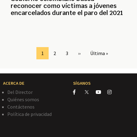
reconocer como víctimas a jóvenes
encarcelados durante el paro del 2021
Page
1
Page
2
Page
3
Siguiente
››
Última
Última »
página
página
ACERCA DE
SÍGANOS
Del Director
Quiénes somos
Contáctenos
Política de privacidad