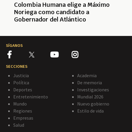
Colombia Humana elige a Máximo
Noriega como candidato a
Gobernador del Atlántico
SÍGANOS
SECCIONES
Justicia
Academia
Política
De memoria
Deportes
Investigaciones
Entretenimiento
Mundial 2026
Mundo
Nuevo gobierno
Regiones
Estilo de vida
Empresas
Salud