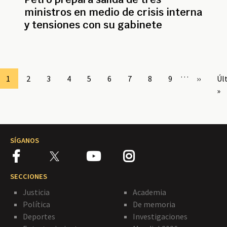
ministros en medio de crisis interna
y tensiones con su gabinete
Paginación
…
Page
1
Page
2
Page
3
Page
4
Page
5
Page
6
Page
7
Page
8
Page
9
Siguient
››
Úl
Úl
página
pá
»
SÍGANOS
SECCIONES
Justicia
Academia
Política
De memoria
Deportes
Investigaciones