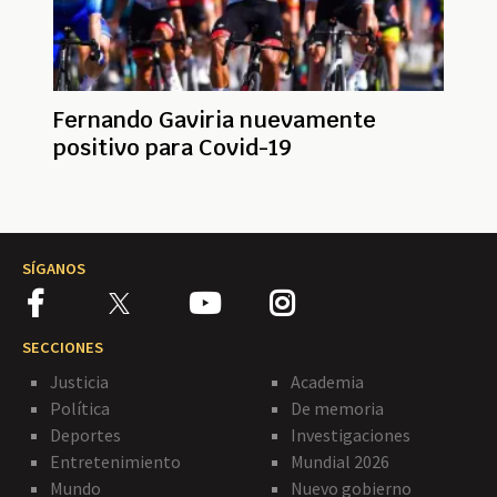
Fernando Gaviria nuevamente
positivo para Covid-19
SÍGANOS
SECCIONES
Justicia
Academia
Política
De memoria
Deportes
Investigaciones
Entretenimiento
Mundial 2026
Mundo
Nuevo gobierno