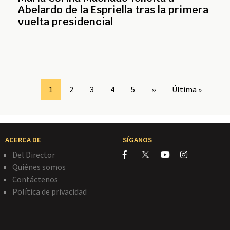
Abelardo de la Espriella tras la primera
vuelta presidencial
Page
1
Page
2
Page
3
Page
4
Page
5
Siguiente
››
Última
Última »
página
página
ACERCA DE
SÍGANOS
Del Director
Quiénes somos
Contáctenos
Política de privacidad