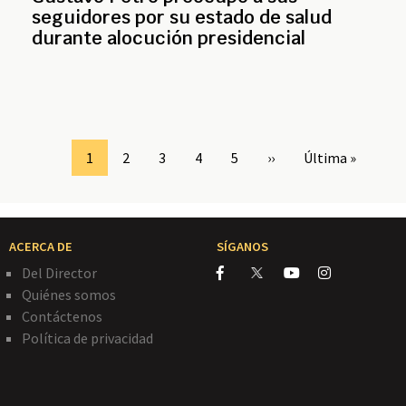
seguidores por su estado de salud
durante alocución presidencial
Page
1
Page
2
Page
3
Page
4
Page
5
Siguiente
››
Última
Última »
página
página
ACERCA DE
SÍGANOS
Del Director
Quiénes somos
Contáctenos
Política de privacidad