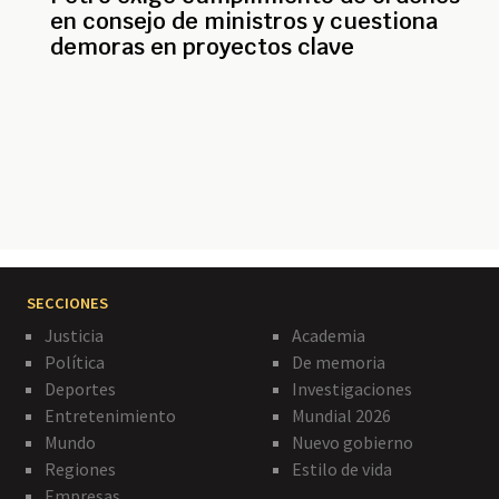
en consejo de ministros y cuestiona
demoras en proyectos clave
Paginación
SECCIONES
Justicia
Academia
Política
De memoria
Deportes
Investigaciones
Entretenimiento
Mundial 2026
Mundo
Nuevo gobierno
Regiones
Estilo de vida
Empresas