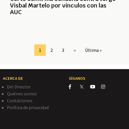
Visbal Martelo por vínculos con las
AUC
Page
1
Page
2
Page
3
Siguiente
››
Última
Última »
página
página
ACERCA DE
SÍGANOS
Del Director
Quiénes somos
Contáctenos
Política de privacidad