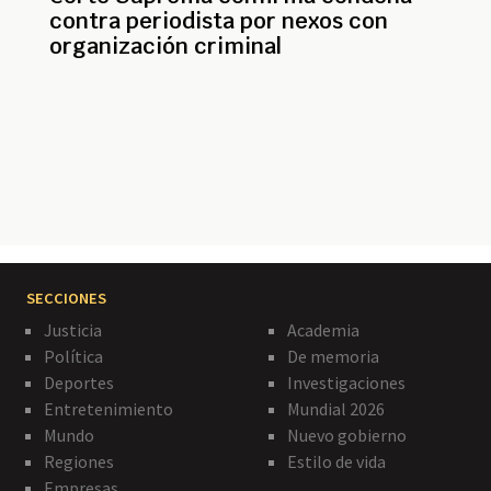
contra periodista por nexos con
organización criminal
Paginación
SECCIONES
Justicia
Academia
Política
De memoria
Deportes
Investigaciones
Entretenimiento
Mundial 2026
Mundo
Nuevo gobierno
Regiones
Estilo de vida
Empresas