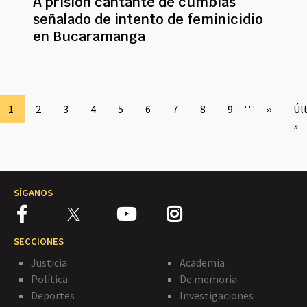
A prisión cantante de cumbias
señalado de intento de feminicidio
en Bucaramanga
Paginación
…
Page
1
Page
2
Page
3
Page
4
Page
5
Page
6
Page
7
Page
8
Page
9
Siguient
››
Úl
Úl
página
pá
»
SÍGANOS
SECCIONES
Justicia
Academia
Política
De memoria
Deportes
Investigaciones