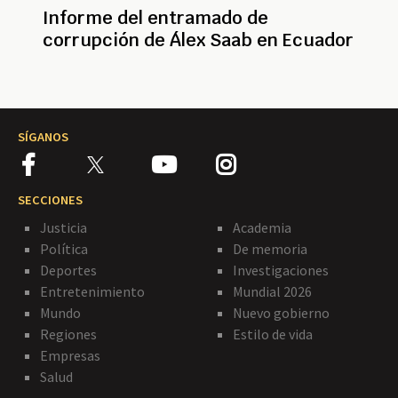
Informe del entramado de
corrupción de Álex Saab en Ecuador
SÍGANOS
SECCIONES
Justicia
Academia
Política
De memoria
Deportes
Investigaciones
Entretenimiento
Mundial 2026
Mundo
Nuevo gobierno
Regiones
Estilo de vida
Empresas
Salud