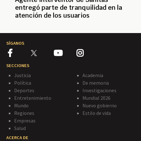
entregó parte de tranquilidad en la
atención de los usuarios
SÍGANOS
SECCIONES
Justicia
Academia
Política
De memoria
Deportes
Investigaciones
Entretenimiento
Mundial 2026
Mundo
Nuevo gobierno
Regiones
Estilo de vida
Empresas
Salud
ACERCA DE