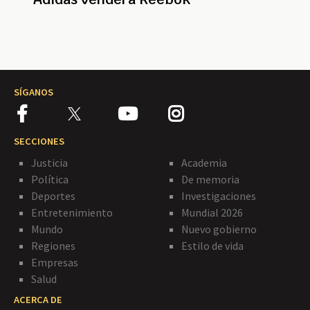
SÍGANOS
SECCIONES
Justicia
Academia
Política
De memoria
Deportes
Investigaciones
Entretenimiento
Mundial 2026
Mundo
Nuevo gobierno
Regiones
Estilo de vida
Empresas
Salud
ACERCA DE