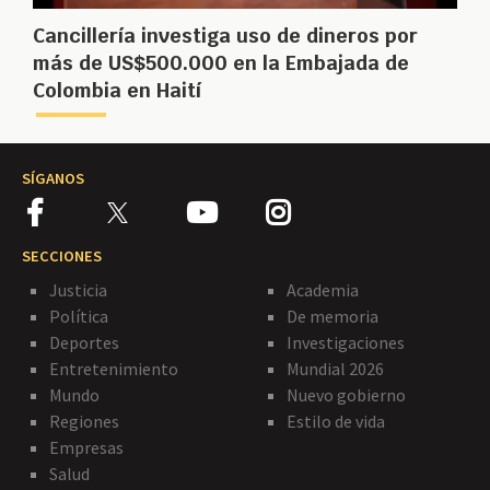
Cancillería investiga uso de dineros por
más de US$500.000 en la Embajada de
Colombia en Haití
SÍGANOS
SECCIONES
Justicia
Academia
Política
De memoria
Deportes
Investigaciones
Entretenimiento
Mundial 2026
Mundo
Nuevo gobierno
Regiones
Estilo de vida
Empresas
Salud