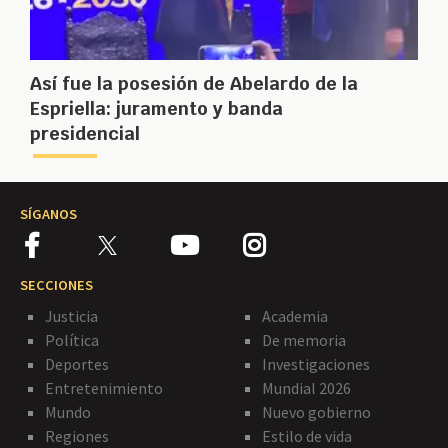
Así fue la posesión de Abelardo de la
Espriella: juramento y banda
presidencial
SÍGANOS
SECCIONES
Justicia
Academia
Política
De memoria
Deportes
Investigaciones
Entretenimiento
Mundial 2026
Mundo
Nuevo gobierno
Regiones
Estilo de vida