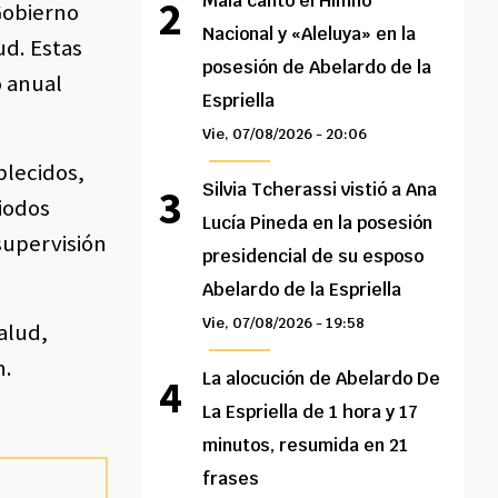
Maía cantó el Himno
 Gobierno
Nacional y «Aleluya» en la
ud. Estas
posesión de Abelardo de la
o anual
Espriella
Vie, 07/08/2026 - 20:06
blecidos,
Silvia Tcherassi vistió a Ana
riodos
Lucía Pineda en la posesión
supervisión
presidencial de su esposo
Abelardo de la Espriella
Vie, 07/08/2026 - 19:58
alud,
n.
La alocución de Abelardo De
La Espriella de 1 hora y 17
minutos, resumida en 21
frases