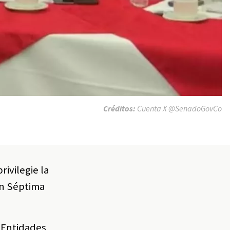
Créditos:
Cuenta X @SenadoGovCo
rivilegie la
ón Séptima
 Entidades