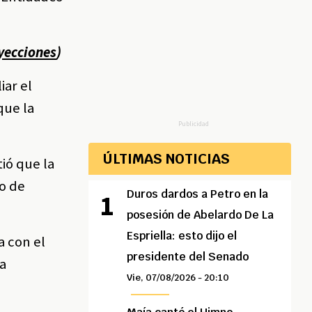
oyecciones
)
iar el
que la
Publicidad
ÚLTIMAS NOTICIAS
tió que la
o de
Duros dardos a Petro en la
posesión de Abelardo De La
Espriella: esto dijo el
a con el
presidente del Senado
la
Vie, 07/08/2026 - 20:10