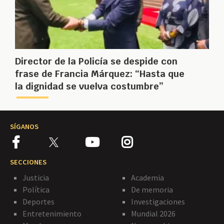
Director de la Policía se despide con
frase de Francia Márquez: “Hasta que
la dignidad se vuelva costumbre”
SÍGANOS
SECCIONES
Justicia
Academia
Política
De memoria
Deportes
Investigaciones
Entretenimiento
Mundial 2026