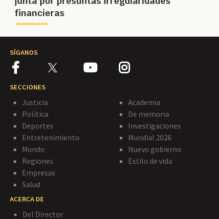
junta por presuntas irregularidades
financieras
SÍGANOS
SECCIONES
Justicia
Academia
Política
De memoria
Deportes
Investigaciones
Entretenimiento
Mundial 2026
Mundo
Nuevo gobierno
Regiones
Estilo de vida
Empresas
Salud
ACERCA DE
Del Director